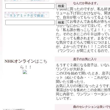
なんだか和みます。
子供用に買ったのですが、私も好
リューム下げ目にかけながら、聞
で、自分が歌ってもらってるよう
生まれてお母さんである私が赤ち
うか。なにかにつけて泣いて、イ
ら「私も誰か抱っこしてよ！！」
た。そのときにこのＣＤは持って
て、とっても癒されます。まるで
な気分でまどろんで眠りにつけま
が、よかったですわ！！！このＣ
（ワンワン）が聞こえてくるので
息子のお気に入り
NHKオンライン
はこち
もうすぐ２歳になる息子は、いな
ら！！
ワンワンが大好き。
このCDを始めて聞いたとき、息子
ット（ぬいぐるみ・・・これがな
聞いたり踊ったり。
お気に入りの1枚になったようです
童謡ばかりを集めたこの企画に拍
同じ内容で、ワンワン・ウータン・
しいです。
曲のセレクションは良いで