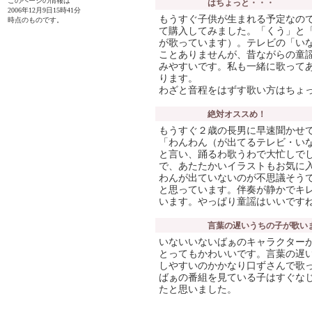
このページの情報は
はちょっと・・・
2006年12月9日15時41分
もうすぐ子供が生まれる予定なの
時点のものです。
て購入してみました。「くう」と「
が歌っています）。テレビの「い
ことありませんが、昔ながらの童
みやすいです。私も一緒に歌って
ります。
わざと音程をはずす歌い方はちょ
絶対オススめ！
もうすぐ２歳の長男に早速聞かせ
「わんわん（が出てるテレビ・い
と言い、踊るわ歌うわで大忙しで
で、あたたかいイラストもお気に
わんが出ていないのが不思議そう
と思っています。伴奏が静かでキ
います。やっぱり童謡はいいです
言葉の遅いうちの子が歌い
いないいないばぁのキャラクター
とってもかわいいです。言葉の遅
しやすいのかかなり口ずさんで歌
ばぁの番組を見ている子はすぐな
たと思いました。