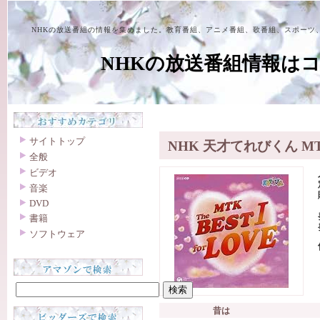
NHKの放送番組の情報を集めました。教育番組、アニメ番組、歌番組、スポーツ
NHKの放送番組情報は
サイトトップ
NHK 天才てれびくん MTK t
全般
ビデオ
音楽
DVD
書籍
ソフトウェア
昔は