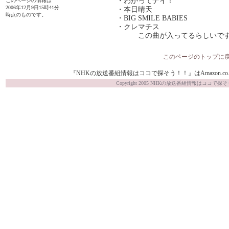
・わかってナイ！
このページの情報は
2006年12月9日15時41分
・本日晴天
時点のものです。
・BIG SMILE BABIES
・クレマチス
この曲が入ってるらしいで
このページのトップに
『NHKの放送番組情報はココで探そう！！』はAmazon.co.j
Copyright 2005 NHKの放送番組情報はココで探そう！！ Al