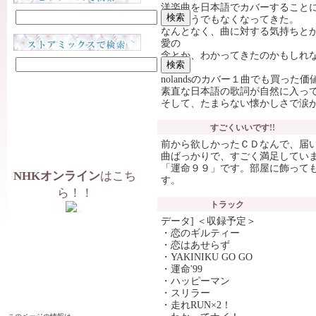
洋楽曲を日本語でカバーすること
最近そうでもなくなってきた。
なんとなく、曲に対する気持ちと
愛の
念とか、わかってきたのかもしれ
nolandsのカバー１曲でも買った
素直な日本語の歌詞が自然に入っ
そして、たまらない懐かしさで涙
すごくいいです!!
前から欲しかったＣＤなんで、届
曲ばっかりで、すごく満足してい
「運命９９」です。部屋に飾って
NHKオンライン
はこち
す。
ら！！
トラック
データ] ＜収録予定＞
・恋のギルティー
・恋はあせらず
・YAKINIKU GO GO
・運命'99
・ハッピーマン
・スリラー
・走れRUN×2！