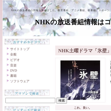
NHKの放送番組の情報を集めました。教育番組、アニメ番組、歌番組、スポーツ
NHKの放送番組情報は
サイトトップ
NHK土曜ドラマ「氷壁
全般
ビデオ
音楽
DVD
書籍
ソフトウェア
これ、良い。