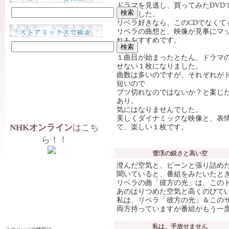
ドラマを見逃し、買ってみたDVD
入しました。
リベラ好きなら、このCDでなくて
リベラの曲想と、映像が見事にマ
れもおすすめです。
１曲目が始まったとたん、ドラマ
せない１枚になりました。
曲数は多いのですが、それぞれが
短いので
ブツ切れなのではないか？と案じ
あり、
気にはなりませんでした。
美しくダイナミックな映像と、表
NHKオンライン
はこち
て、楽しい１枚です。
ら！！
雪渓の鋭さと高い空
澄んだ空気と、ピーンと張り詰め
聞いていると、番組をみたいたと
リベラの曲「彼方の光」は、この
あのはりつめた空気と高くのびて
私は、リベラ「彼方の光」＆この
両方持っていますが番組がもう一
私は、手放せません