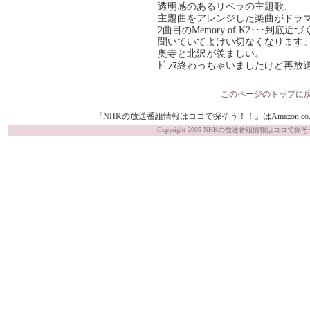
透明感のあるリベラの主題歌、
主題曲をアレンジした楽曲がドラ
2曲目のMemory of K2･･･到
聞いていてよけい切なくなります
奥寺と北沢が羨ましい。
ﾄﾞﾗﾏ終わっちゃいましたけど再放
このページのトップに
『NHKの放送番組情報はココで探そう！！』はAmazon.co.j
Copyright 2005 NHKの放送番組情報はココで探そう！！ Al