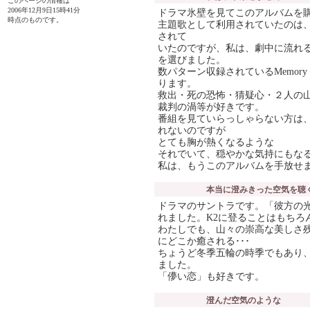
このページの情報は
2006年12月9日15時41分
ドラマ氷壁を見てこのアルバムを
時点のものです。
主題歌として利用されていたのは
されて
いたのですが、私は、劇中に流れ
を選びました。
数パターン収録されているMemory
ります。
救出・死の恐怖・猜疑心・２人の
裁判の渦等が好きです。
番組を見ていらっしゃらない方は
れないのですが
とても胸が熱くなるような
それでいて、穏やかな気持にもな
私は、もうこのアルバムを手放せ
本当に澄みきった空気を聴
ドラマのサントラです。「彼方の光」と"
れました。K2に登ることはもちろ
わたしでも、山々の崇高な美しさ
にどこか癒される･･･
ちょうど冬季五輪の時季でもあり
ました。
「儚い恋」も好きです。
澄んだ空気のような