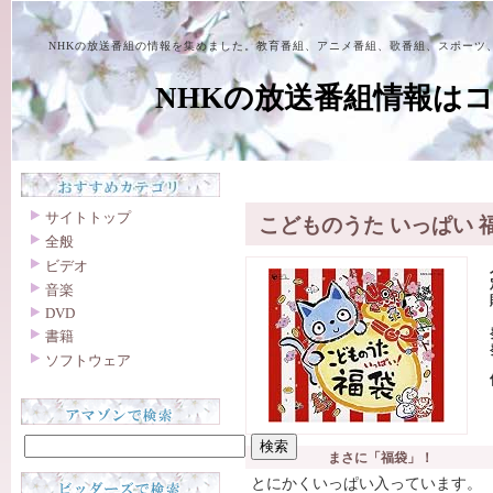
NHKの放送番組の情報を集めました。教育番組、アニメ番組、歌番組、スポーツ
NHKの放送番組情報は
サイトトップ
こどものうた いっぱい 福
全般
ビデオ
音楽
DVD
書籍
ソフトウェア
まさに「福袋」！
とにかくいっぱい入っています。