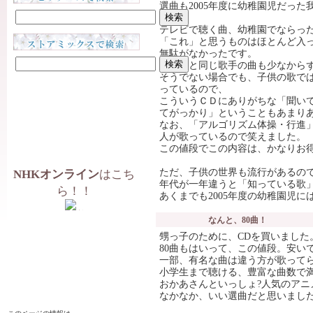
選曲も2005年度に幼稚園児だっ
で、
テレビで聴く曲、幼稚園でならっ
「これ」と思うものはほとんど入
無駄がなかったです。
テレビと同じ歌手の曲も少なから
そうでない場合でも、子供の歌で
っているので、
こういうＣＤにありがちな「聞い
てがっかり」ということもあまり
なお、「アルゴリズム体操・行進」
人が歌っているので笑えました。
この値段でこの内容は、かなりお
ただ、子供の世界も流行があるの
NHKオンライン
はこち
年代が一年違うと「知っている歌
ら！！
あくまでも2005年度の幼稚園児
なんと、80曲！
甥っ子のために、CDを買いました
80曲もはいって、この値段。安い
一部、有名な曲は違う方が歌ってら
小学生まで聴ける、豊富な曲数で
おかあさんといっしょ?人気のアニ
なかなか、いい選曲だと思いまし