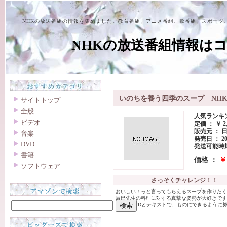
NHKの放送番組の情報を集めました。教育番組、アニメ番組、歌番組、スポーツ
NHKの放送番組情報は
いのちを養う四季のスープ―NH
サイトトップ
全般
人気ランキング
ビデオ
定価 ： ￥ 2,
販売元 ： 
音楽
発売日 ： 20
DVD
発送可能時期
書籍
価格 ：
￥ 
ソフトウェア
さっそくチャレンジ！！
おいしい！っと言ってもらえるスープを作りたく
辰巳先生の料理に対する真摯な姿勢が大好きです
付属のDVDとテキストで、ものにできるように