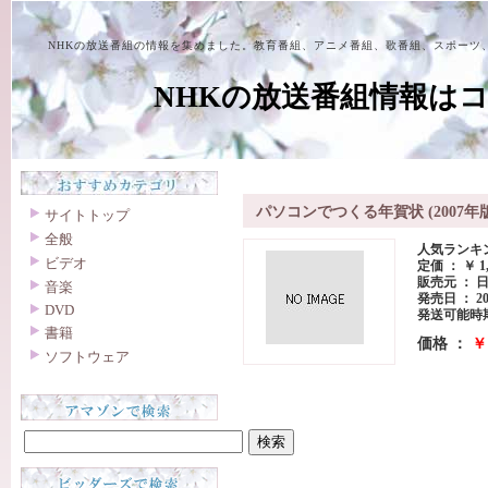
NHKの放送番組の情報を集めました。教育番組、アニメ番組、歌番組、スポーツ
NHKの放送番組情報は
パソコンでつくる年賀状 (2007年版
サイトトップ
全般
人気ランキング
ビデオ
定価 ： ￥ 1,
販売元 ： 
音楽
発売日 ： 20
DVD
発送可能時期
書籍
価格 ：
￥ 
ソフトウェア