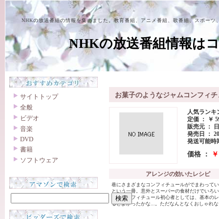
NHKの放送番組の情報を集めました。教育番組、アニメ番組、歌番組、スポーツ
NHKの放送番組情報は
お菓子のようなジャムコンフィチュー
サイトトップ
全般
人気ランキング
ビデオ
定価 ： ￥ 5
販売元 ： 
音楽
発売日 ： 20
DVD
発送可能時期
書籍
価格 ：
￥
ソフトウェア
アレンジの効いたレシピ
巷にさまざまなコンフィチュールがでまわってい
という一冊。意外とスーパーの食材だけでいろい
す。コンフィチュール初心者としては、基本のレ
るとよかったかな...。ただなんとなくおしゃれ