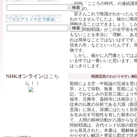
NHK「こころの時代」の連続講
したもの。
皆さんこれで唯識がわかったんで
わかりませんでしたよ。確かに唯
理解することはできましょう。し
意識（阿頼耶識）がこの全宇宙を
もないことを本当に「理解」、あ
れは簡単なことではないはずです
倶舎八年」などといったんです。
物です。
しかし、確かに入門書としてはよ
いる中では一番いいと思います。
はっきりします。
NHKオンライン
はこち
唯識思想のわかりやすい解
ら！！
龍樹による空・中観論の完成を受
学」として弥勒、無著、世親によ
記」でおなじみの玄奘三蔵により
福寺、元興寺、薬師寺に法相宗と
従来の仏教の分析である六識（眼
意識）に加え、深層にはたらく自
を生み出す可能性を有した根本の
て、人間の精神活動が八識からな
阿頼耶識は、古代インド伝統の瞑
から発見された。本書は、難解極
かりやすい解説と豊富な図式で読