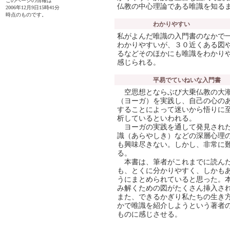
このページの情報は
仏教の中心理論である唯識を知る
2006年12月9日15時41分
時点のものです。
わかりやすい
私がよんだ唯識の入門書のなかで
わかりやすいが、３０近くある図
るなどそのほかにも唯識をわかり
感じられる。
平易でていねいな入門書
空思想とならぶび大乗仏教の大潮
（ヨーガ）を実践し、自己の心の
することによって迷いから悟りに
析しているといわれる。
ヨーガの実践を通して発見された
識（あらやしき）などの深層心理
も興味尽きない。しかし、非常に
る。
本書は、筆者がこれまでに読んだ
も、とくに分かりやすく、しかも
うにまとめられていると思った。
み解くための図がたくさん挿入さ
また、できるかぎり私たちの生き方の
かで唯識を紹介しようという著者
ものに感じさせる。