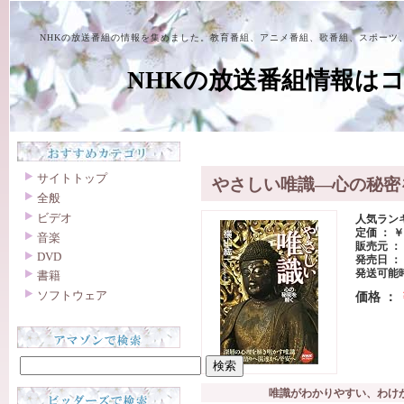
NHKの放送番組の情報を集めました。教育番組、アニメ番組、歌番組、スポーツ
NHKの放送番組情報は
サイトトップ
やさしい唯識―心の秘密
全般
ビデオ
人気ランキン
定価 ： ￥ 
音楽
販売元 ：
DVD
発売日 ： 2
発送可能時
書籍
ソフトウェア
価格 ：
唯識がわかりやすい、わけ