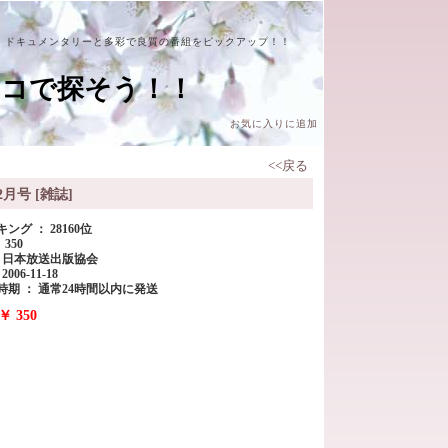
、ドキュメンタリーと多彩で良質の番組をピックアップ！！
ココで探そう！！
お気に入りに追加
<<戻る
2月号 [雑誌]
ング ： 28160位
 350
： 日本放送出版協会
006-11-18
時期 ： 通常24時間以内に発送
￥ 350