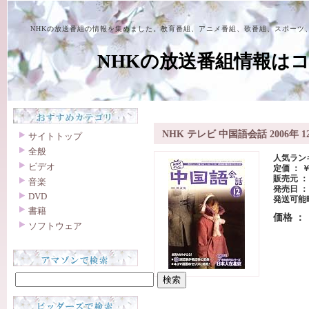
NHKの放送番組の情報を集めました。教育番組、アニメ番組、歌番組、スポーツ
NHKの放送番組情報は
NHK テレビ 中国語会話 2006年 1
サイトトップ
全般
人気ランキ
ビデオ
定価 ： ￥
販売元 
音楽
発売日 ： 2
DVD
発送可能
書籍
価格 ：
ソフトウェア