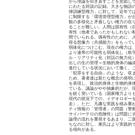
から理論を叩き直すことを意図して行
にわたる対談の記録。大きな物語
律訓練型権力」に対して、近年で
に制限する「環境管理型権力」が
観の多様化と矛盾しない権力の在
ることが難しい。人間は固有性（
有性（他者であったかもしれない
間でいられる。偶有性のために、
得る想像力（共感能力）をもって
弱体化につけこむ。現在の権力は
より連帯の可能性も弱体化し（島
ル・リアリティ化（対話の無力化
出しの生の管理＝生物的身体の編
進行している状況において働く。
「犯罪をする自由」のような、収
ため、著者達は新たな概念の発明
を表現し、政治的身体と生物的身
ている。議論がやや抽象的だが、
を鋭く突いている（国家権力より
現代の状況下での、イデオロギー
走）。ただ、凡庸な実践を積み重
ティ情報の「管理者」の問題（警
サイバーテロの危険性）は問題に
論理の流れを重視するあまり、二
ちなのに対し、東氏はより実践的
る傾向がある。