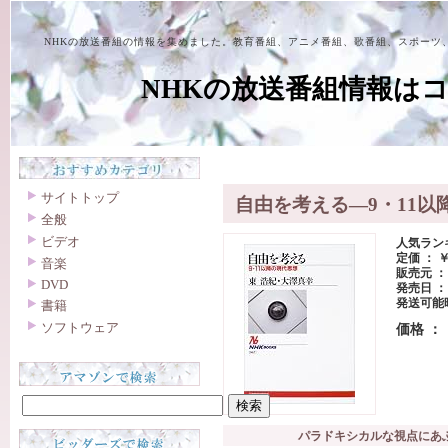
NHKの放送番組の情報を集めました。教育番組、アニメ番組、歌番組、スポーツ
NHKの放送番組情報は
サイトトップ
自由を考える―9・11以
全般
ビデオ
人気ランキ
定価 ： ￥ 
音楽
販売元 ：
DVD
発売日 ： 2
発送可能
書籍
ソフトウェア
価格 ：
パラドキシカルな視点にあ