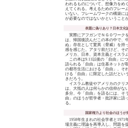
われるものについて、想像力をめ
えてくれる。考えるためのフレー
いない。フレームワークの構築に
が必要なのではないかということ
表題に偽りあり？日本文化
実際にアフガンでＮＧＯワークを
は、帰国後読んだこの本の中で、
ぬ」存在として驚異（脅威）を持
感を感じた。アタリ前だけど、そ
メリカ、日本、資本主義とイスラ
この本は9.11以後の「自由」に
語られる「自由」は住基ネットが
の都市生活における「自由」、そ
ける「自由」に限定した話だとい
きだろう。
イスラム教徒やアメリカのクリス
は、大抵の人は何らかの信仰がな
多分、今「自由」を語るには、そ
由」のほうが哲学者・批評家に語
る。
国家権力より社会のほうが
1958年生まれの社会学者と197
場主義に理論を再導入し、問題を