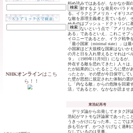
斜め読みではあるが、なかなか面
態を照射するような発見やパラド
る。イラクとアメリカ・イギリス
な敵を原理主義者と見ているが、
せるのはブッシュ・ドクトリンに
かならないという点で「アメリカ
ある」であるといえ、これこそブ
イロニーであるとか、イラク戦争
「最小国家（minimal state
小国家ほど大規模な国家はないか
の月と日を入れ替えるとそれはベ
９」（1989年11月9日）になる
外在する敵を恐れてきた）人々は
たが結果的にいたるところに壁が
NHKオンライン
はこち
ったとか、その壁が今日保守して
た壁が思想に規定された体制の選
ら！！
し「内なる敵」からの危険を回避
活」であるとか、なかなか読ませ
東浩紀再考
デリダ論から出発してオタク評論
浩紀がマトモな評論家であったこ
うきっかけになった本。ここでは
歩も引かず、かつさりげなく過剰
なしているのは見事。