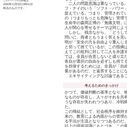
このページの情報は
二人の問題意識は重なっている。
2006年12月9日15時41分
フ・ナイのいう「ソフト・パワー
時点のものです。
捉えている。つまり、管理されて
の（つまりもっとも危険な）管理
生命学の森岡正博の「無痛文明」
人が関心を寄せるテーマは同じよ
しかし、残念ながら、「どうして
問いに、両者ともうまく答えを見
明が「安全の方を自由より重んじ
と切って捨てているが、この指摘
えてこの批判に対して二人を弁護
ては、全員が合意しないと成り立
各自が選択の自由を必ずしも持て
を担保するためには、全員が「自
要があるのだ、と返答することに
エキサイティングな討論であるこ
考えるためのきっかけ
かつて、価値判断の基準となり、
なものが存在し、人々がそれを共
うな存在が失われつつあり、冷戦
た。
この帰結として、社会秩序を維持
来の、教育による内面からの管理
る手法が主流となりつつあるのだ
以上の現状認識にもとづき、この